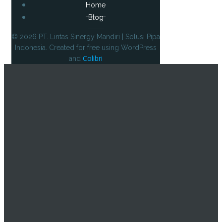
Home
Blog
© 2026 PT. Lintas Sinergy Mandiri | Solusi Pipa
Indonesia. Created for free using WordPress
Colibri
and