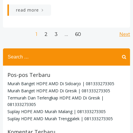
read more
Posts
Po
Page
Page
Page
Next
Page
1
2
3
…
60
navigation
na
Search
for:
Pos-pos Terbaru
Murah Banget HDPE AMD Di Sidoarjo | 081333273305
Murah Banget HDPE AMD Di Gresik | 081333273305
Termurah Dan Terlengkap HDPE AMD Di Gresik |
081333273305
Suplay HDPE AMD Murah Malang | 081333273305
Suplay HDPE AMD Murah Trenggalek | 081333273305
Komentar Terbaru