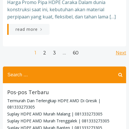
Harga Promo Pipa HDPE Caraka Dalam dunia
konstruksi saat ini, kebutuhan akan material
perpipaan yang kuat, fleksibel, dan tahan lama […]
read more
Posts
Po
Page
Page
Page
Next
Page
1
2
3
…
60
navigation
na
Search
for:
Pos-pos Terbaru
Termurah Dan Terlengkap HDPE AMD Di Gresik |
081333273305
Suplay HDPE AMD Murah Malang | 081333273305
Suplay HDPE AMD Murah Trenggalek | 081333273305
Suplay HDPE AMD Murah Banten | 081333273305