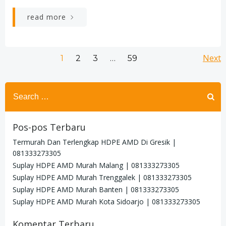
read more
Posts
Po
Page
Page
Page
Next
Page
1
2
3
…
59
navigation
na
Search
for:
Pos-pos Terbaru
Termurah Dan Terlengkap HDPE AMD Di Gresik |
081333273305
Suplay HDPE AMD Murah Malang | 081333273305
Suplay HDPE AMD Murah Trenggalek | 081333273305
Suplay HDPE AMD Murah Banten | 081333273305
Suplay HDPE AMD Murah Kota Sidoarjo | 081333273305
Komentar Terbaru