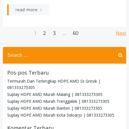
read more
Posts
Po
Page
Page
Page
Next
Page
1
2
3
…
60
navigation
na
Search
for:
Pos-pos Terbaru
Termurah Dan Terlengkap HDPE AMD Di Gresik |
081333273305
Suplay HDPE AMD Murah Malang | 081333273305
Suplay HDPE AMD Murah Trenggalek | 081333273305
Suplay HDPE AMD Murah Banten | 081333273305
Suplay HDPE AMD Murah Kota Sidoarjo | 081333273305
Komentar Terbaru