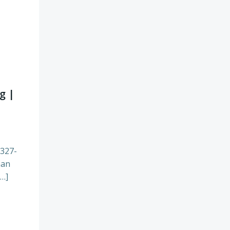
g |
3327-
han
[…]