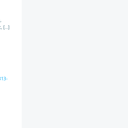
,
, […]