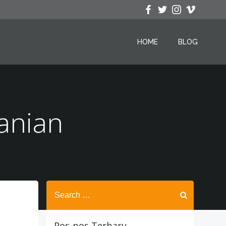
HOME
BLOG
tanian
Search
for:
Pos-pos Terbaru