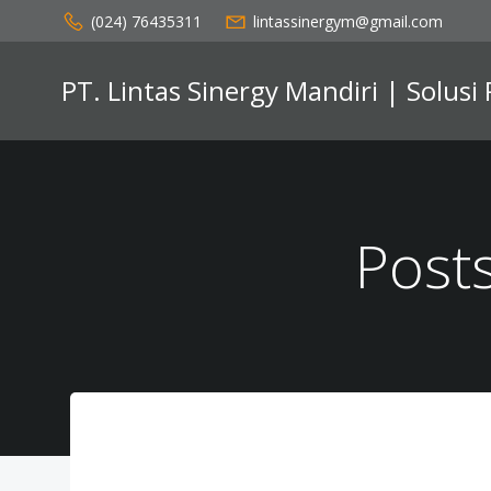
Skip
(024) 76435311
lintassinergym@gmail.com
to
content
PT. Lintas Sinergy Mandiri | Solusi
Posts