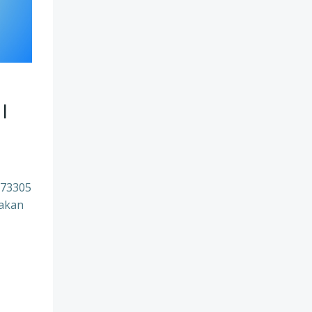
 |
273305
 akan