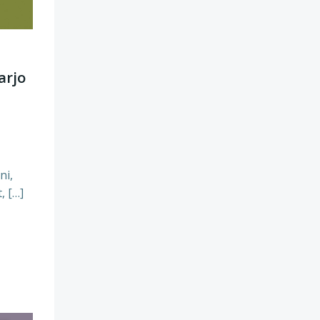
arjo
ni,
, […]