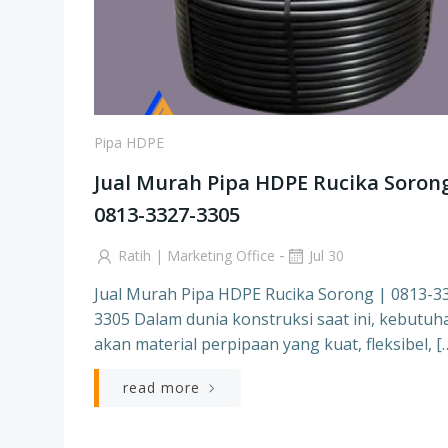
Pipa HDPE
Jual Murah Pipa HDPE Rucika Soron
0813-3327-3305
-
Ratih | Marketing Office
Jul 30
Jual Murah Pipa HDPE Rucika Sorong | 0813-3
3305 Dalam dunia konstruksi saat ini, kebutuh
akan material perpipaan yang kuat, fleksibel, [
read more