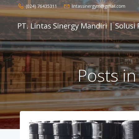
Skip
(024) 76435311
lintassinergym@gmail.com
to
content
PT. Lintas Sinergy Mandiri | Solusi
Posts in