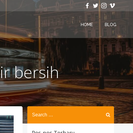
HOME
BLOG
ir bersih
Search
for:
Pos-pos Terbaru