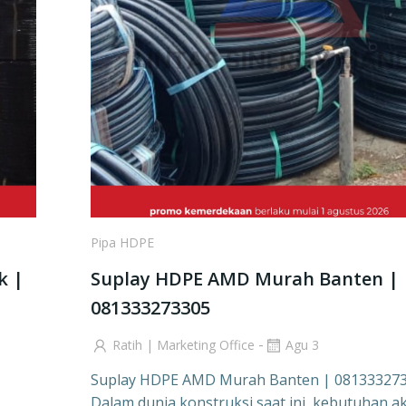
Pipa HDPE
k |
Suplay HDPE AMD Murah Banten |
081333273305
-
Ratih | Marketing Office
Agu 3
Suplay HDPE AMD Murah Banten | 08133327
Dalam dunia konstruksi saat ini, kebutuhan a