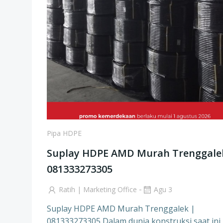
Pipa HDPE
Suplay HDPE AMD Murah Trenggale
081333273305
-
Ratih | Marketing Office
Agu 3
Suplay HDPE AMD Murah Trenggalek |
081333273305 Dalam dunia konstruksi saat ini,