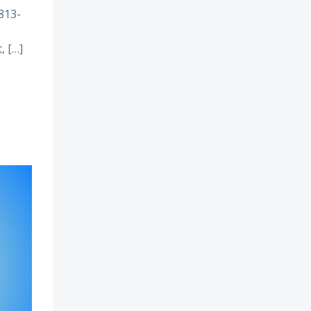
813-
, […]