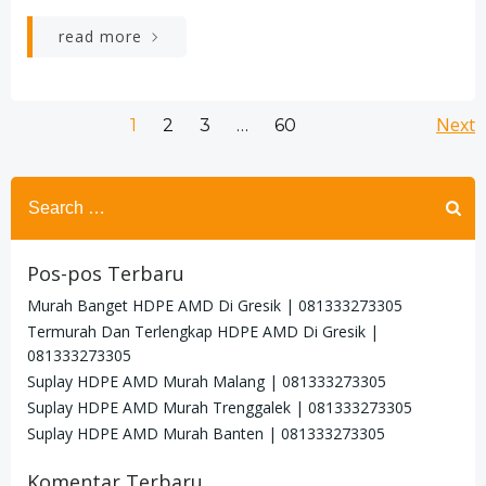
read more
Posts
Po
Page
Page
Page
Next
Page
1
2
3
…
60
navigation
na
Search
for:
Pos-pos Terbaru
Murah Banget HDPE AMD Di Gresik | 081333273305
Termurah Dan Terlengkap HDPE AMD Di Gresik |
081333273305
Suplay HDPE AMD Murah Malang | 081333273305
Suplay HDPE AMD Murah Trenggalek | 081333273305
Suplay HDPE AMD Murah Banten | 081333273305
Komentar Terbaru