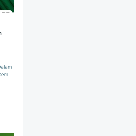
h
Dalam
stem