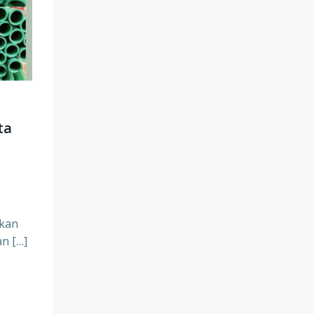
ta
akan
an […]