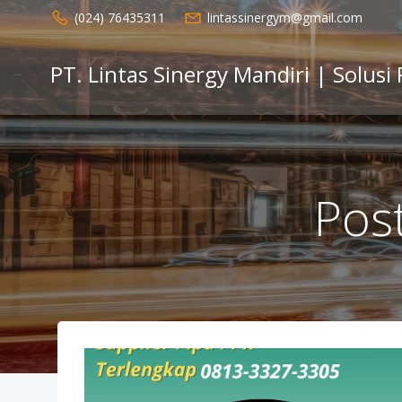
Skip
(024) 76435311
lintassinergym@gmail.com
to
content
PT. Lintas Sinergy Mandiri | Solusi
Post