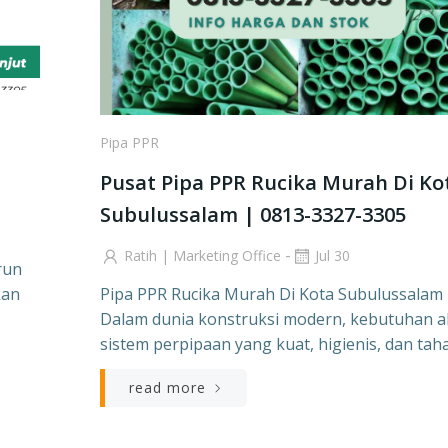
Pipa PPR
Pusat Pipa PPR Rucika Murah Di Ko
Subulussalam | 0813-3327-3305
-
Ratih | Marketing Office
Jul 30
run
kan
Pipa PPR Rucika Murah Di Kota Subulussalam
Dalam dunia konstruksi modern, kebutuhan 
sistem perpipaan yang kuat, higienis, dan tah
read more