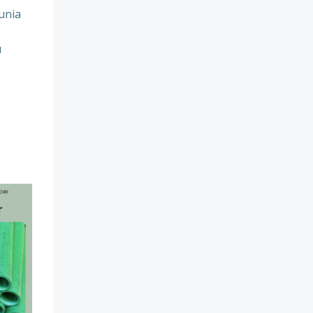
unia
u