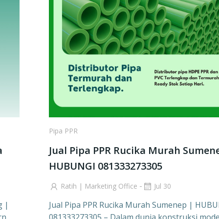
Pipa PPR
a
Jual Pipa PPR Rucika Murah Sumen
HUBUNGI 081333273305
-
Ratih | Marketing Office
Jul 30
g |
Jual Pipa PPR Rucika Murah Sumenep | HUB
rn,
081333273305 – Dalam dunia konstruksi mode