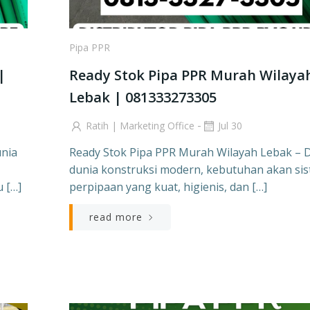
Pipa PPR
|
Ready Stok Pipa PPR Murah Wilaya
Lebak | 081333273305
-
Ratih | Marketing Office
Jul 30
unia
Ready Stok Pipa PPR Murah Wilayah Lebak – 
dunia konstruksi modern, kebutuhan akan si
u […]
perpipaan yang kuat, higienis, dan […]
read more