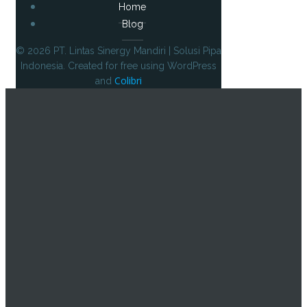
Home
Blog
© 2026 PT. Lintas Sinergy Mandiri | Solusi Pipa
Indonesia. Created for free using WordPress
Colibri
and