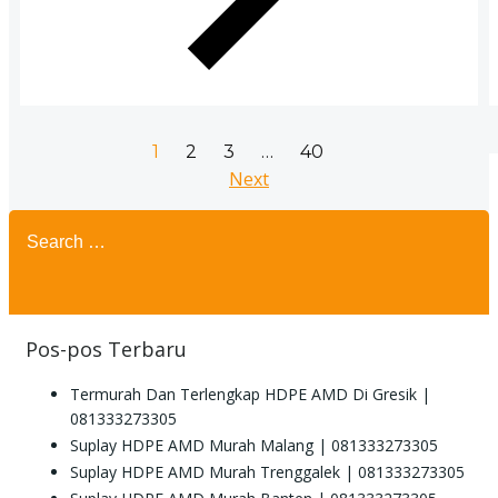
Posts
Page
Page
Page
Page
1
2
3
…
40
Posts
Next
navigation
Search
navigation
for:
Pos-pos Terbaru
Termurah Dan Terlengkap HDPE AMD Di Gresik |
081333273305
Suplay HDPE AMD Murah Malang | 081333273305
Suplay HDPE AMD Murah Trenggalek | 081333273305