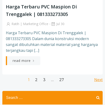
Harga Terbaru PVC Maspion Di
Trenggalek | 081333273305
-
Ratih | Marketing Office
Jul 30
Harga Terbaru PVC Maspion Di Trenggalek |
081333273305 Dalam dunia konstruksi modern
sangat dibutuhkan material material yang harganya
terjangkau tapi […]
read more
Posts
Po
Page
Page
Page
Next
Page
1
2
3
…
27
navigation
na
Search
for: