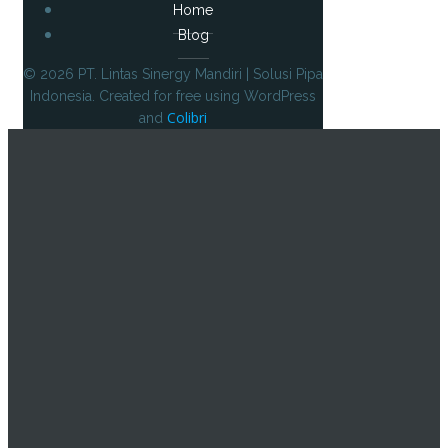
Home
Blog
© 2026 PT. Lintas Sinergy Mandiri | Solusi Pipa
Indonesia. Created for free using WordPress
Colibri
and