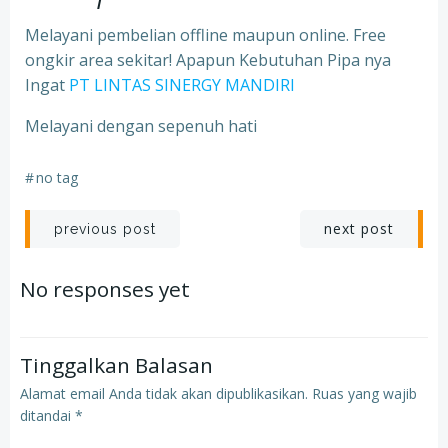
Melayani pembelian offline maupun online. Free
ongkir area sekitar! Apapun Kebutuhan Pipa nya
Ingat
PT LINTAS SINERGY MANDIRI
Melayani dengan sepenuh hati
#
no tag
Post
Post
next post
previous post
navigation
navigation
No responses yet
Tinggalkan Balasan
Alamat email Anda tidak akan dipublikasikan.
Ruas yang wajib
ditandai
*