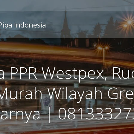
 Pipa Indonesia
a PPR Westpex, Ruc
Murah Wilayah Gre
tarnya | 0813332