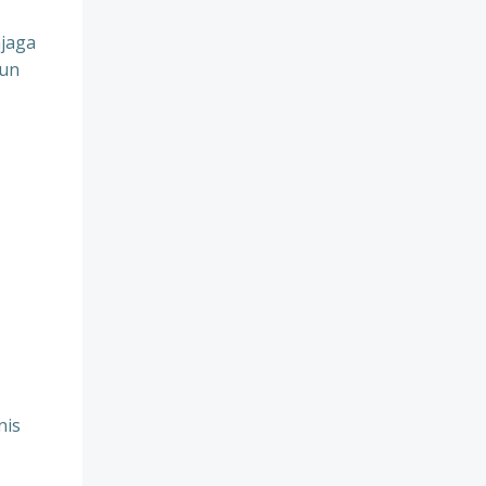
jaga
pun
nis