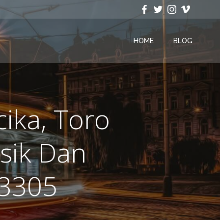
HOME
BLOG
ika, Toro
sik Dan
73305