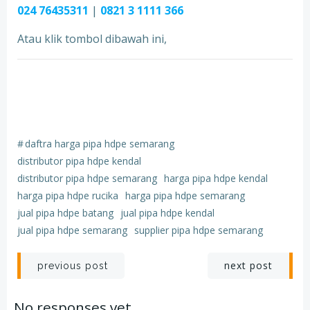
024 76435311
|
0821 3 1111 366
Atau klik tombol dibawah ini,
#
daftra harga pipa hdpe semarang
distributor pipa hdpe kendal
distributor pipa hdpe semarang
harga pipa hdpe kendal
harga pipa hdpe rucika
harga pipa hdpe semarang
jual pipa hdpe batang
jual pipa hdpe kendal
jual pipa hdpe semarang
supplier pipa hdpe semarang
Post
Post
next post
previous post
navigation
navigation
No responses yet