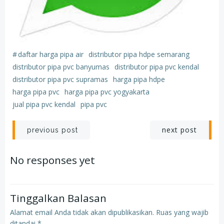
#
daftar harga pipa air
distributor pipa hdpe semarang
distributor pipa pvc banyumas
distributor pipa pvc kendal
distributor pipa pvc supramas
harga pipa hdpe
harga pipa pvc
harga pipa pvc yogyakarta
jual pipa pvc kendal
pipa pvc
Post
Post
next post
previous post
navigation
navigation
No responses yet
Tinggalkan Balasan
Alamat email Anda tidak akan dipublikasikan.
Ruas yang wajib
ditandai
*