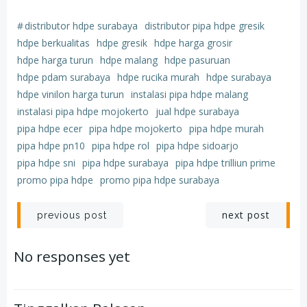
#
distributor hdpe surabaya
distributor pipa hdpe gresik
hdpe berkualitas
hdpe gresik
hdpe harga grosir
hdpe harga turun
hdpe malang
hdpe pasuruan
hdpe pdam surabaya
hdpe rucika murah
hdpe surabaya
hdpe vinilon harga turun
instalasi pipa hdpe malang
instalasi pipa hdpe mojokerto
jual hdpe surabaya
pipa hdpe ecer
pipa hdpe mojokerto
pipa hdpe murah
pipa hdpe pn10
pipa hdpe rol
pipa hdpe sidoarjo
pipa hdpe sni
pipa hdpe surabaya
pipa hdpe trilliun prime
promo pipa hdpe
promo pipa hdpe surabaya
Post
Post
next post
previous post
navigation
navigation
No responses yet