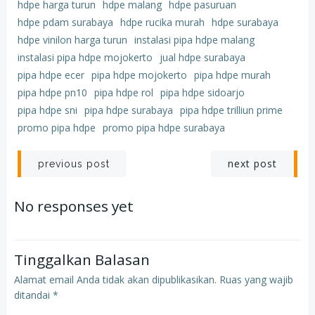
hdpe harga turun
hdpe malang
hdpe pasuruan
hdpe pdam surabaya
hdpe rucika murah
hdpe surabaya
hdpe vinilon harga turun
instalasi pipa hdpe malang
instalasi pipa hdpe mojokerto
jual hdpe surabaya
pipa hdpe ecer
pipa hdpe mojokerto
pipa hdpe murah
pipa hdpe pn10
pipa hdpe rol
pipa hdpe sidoarjo
pipa hdpe sni
pipa hdpe surabaya
pipa hdpe trilliun prime
promo pipa hdpe
promo pipa hdpe surabaya
Post
Post
next post
previous post
navigation
navigation
No responses yet
Tinggalkan Balasan
Alamat email Anda tidak akan dipublikasikan.
Ruas yang wajib
ditandai
*