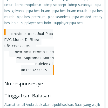
timur
kdmp mojokerto
kdmp sidoarjo
kdmp surabaya
pipa
besi galvanis
pipa besi hitam
pipa besi hitam murah
pipa besi
murah
pipa besi premium
pipa seamless
pipa welded
ready
besi holo
supplayer besi holo
supplayer pipa besi
Post
previous post
Jual Pipa
PVC Murah Di Blora |
navigation
081333273305
Post
next post
Promo Pipa
PVC Supramas Murah
navigation
Buleleng |
081333273305
No responses yet
Tinggalkan Balasan
Alamat email Anda tidak akan dipublikasikan.
Ruas yang wajib