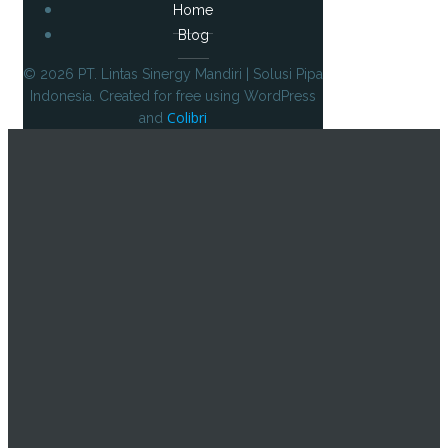
Home
Blog
© 2026 PT. Lintas Sinergy Mandiri | Solusi Pipa
Indonesia. Created for free using WordPress
Colibri
and