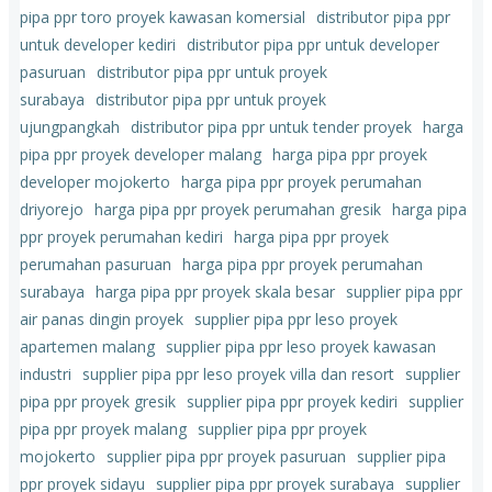
pipa ppr toro proyek kawasan komersial
distributor pipa ppr
untuk developer kediri
distributor pipa ppr untuk developer
pasuruan
distributor pipa ppr untuk proyek
surabaya
distributor pipa ppr untuk proyek
ujungpangkah
distributor pipa ppr untuk tender proyek
harga
pipa ppr proyek developer malang
harga pipa ppr proyek
developer mojokerto
harga pipa ppr proyek perumahan
driyorejo
harga pipa ppr proyek perumahan gresik
harga pipa
ppr proyek perumahan kediri
harga pipa ppr proyek
perumahan pasuruan
harga pipa ppr proyek perumahan
surabaya
harga pipa ppr proyek skala besar
supplier pipa ppr
air panas dingin proyek
supplier pipa ppr leso proyek
apartemen malang
supplier pipa ppr leso proyek kawasan
industri
supplier pipa ppr leso proyek villa dan resort
supplier
pipa ppr proyek gresik
supplier pipa ppr proyek kediri
supplier
pipa ppr proyek malang
supplier pipa ppr proyek
mojokerto
supplier pipa ppr proyek pasuruan
supplier pipa
ppr proyek sidayu
supplier pipa ppr proyek surabaya
supplier