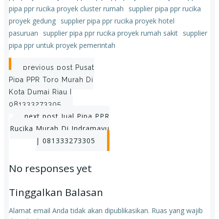
pipa ppr rucika proyek cluster rumah
supplier pipa ppr rucika
proyek gedung
supplier pipa ppr rucika proyek hotel
pasuruan
supplier pipa ppr rucika proyek rumah sakit
supplier
pipa ppr untuk proyek pemerintah
Post
previous post
Pusat
Pipa PPR Toro Murah Di
navigation
Kota Dumai Riau |
081333273305
Post
next post
Jual Pipa PPR
Rucika Murah Di Indramayu
navigation
| 081333273305
No responses yet
Tinggalkan Balasan
Alamat email Anda tidak akan dipublikasikan.
Ruas yang wajib