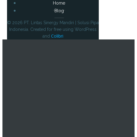
Home
Blog
© 2026 PT. Lintas Sinergy Mandiri | Solusi Pipa
Indonesia. Created for free using WordPress
Colibri
and