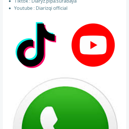
⁠Tiktok : Diaryz.pipa.surabaya
⁠Youtube : Diarizqi official