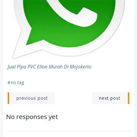
Jual Pipa PVC Ellon Murah Di Mojokerto
#
no tag
Post
Post
next post
previous post
navigation
navigation
No responses yet