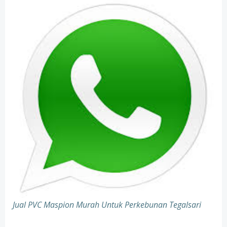
Jual PVC Maspion Murah Untuk Perkebunan Tegalsari