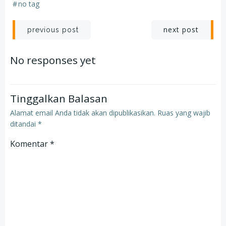
#
no tag
Post
Post
next post
previous post
navigation
navigation
No responses yet
Tinggalkan Balasan
Alamat email Anda tidak akan dipublikasikan.
Ruas yang wajib
ditandai
*
Komentar
*