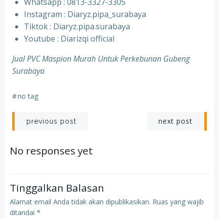
Whatsapp : 0813-3327-3305
⁠Instagram : Diaryz.pipa_surabaya
⁠Tiktok : Diaryz.pipa.surabaya
⁠Youtube : Diarizqi official
Jual PVC Maspion Murah Untuk Perkebunan Gubeng
Surabaya
#
no tag
Post
Post
next post
previous post
navigation
navigation
No responses yet
Tinggalkan Balasan
Alamat email Anda tidak akan dipublikasikan.
Ruas yang wajib
ditandai
*