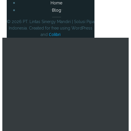
Home
Blog
© 2026 PT. Lintas Sinergy Mandiri | Solusi Pipa
Indonesia. Created for free using WordPress
Colibri
and