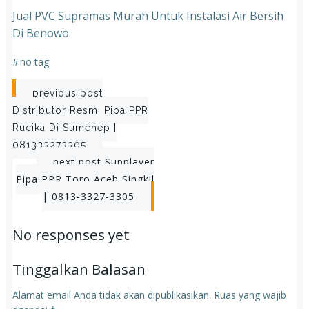
Jual PVC Supramas Murah Untuk Instalasi Air Bersih
Di Benowo
#
no tag
Post
previous post
Distributor Resmi Pipa PPR
navigation
Rucika Di Sumenep |
081333273305
Post
next post
Supplayer
Pipa PPR Toro Aceh Singkil
navigation
| 0813-3327-3305
No responses yet
Tinggalkan Balasan
Alamat email Anda tidak akan dipublikasikan.
Ruas yang wajib