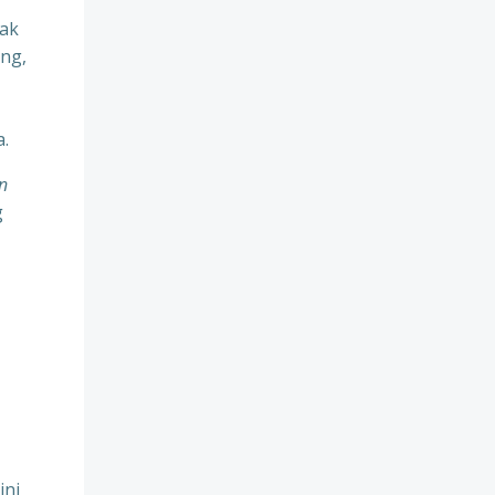
tak
ang,
a.
n
g
ini