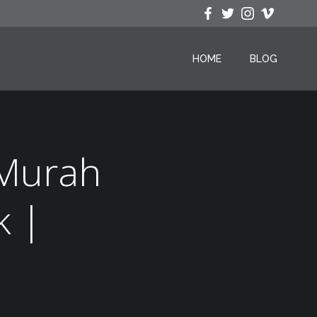
HOME
BLOG
 Murah
k |