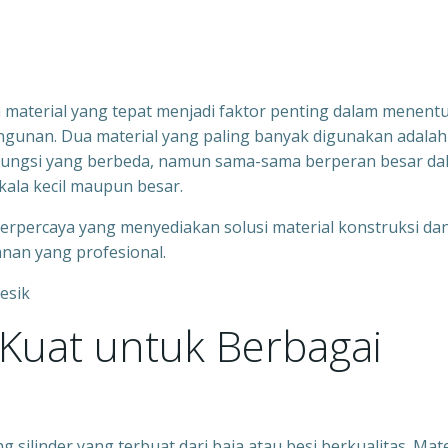
n material yang tepat menjadi faktor penting dalam menent
gunan. Dua material yang paling banyak digunakan adalah
ki fungsi yang berbeda, namun sama-sama berperan besar d
kala kecil maupun besar.
 terpercaya yang menyediakan solusi material konstruksi da
anan yang profesional.
l Kuat untuk Berbagai
silinder yang terbuat dari baja atau besi berkualitas. Mate