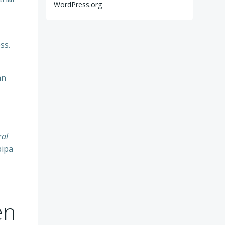
WordPress.org
ss.
an
ral
pipa
en