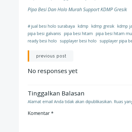
Pipa Besi Dan Holo Murah Support KDMP Gresik
#
jual besi holo surabaya
kdmp
kdmp gresik
kdmp j
pipa besi galvanis
pipa besi hitam
pipa besi hitam m
ready besi holo
supplayer besi holo
supplayer pipa b
Post
previous post
navigation
No responses yet
Tinggalkan Balasan
Alamat email Anda tidak akan dipublikasikan.
Ruas yang
Komentar
*