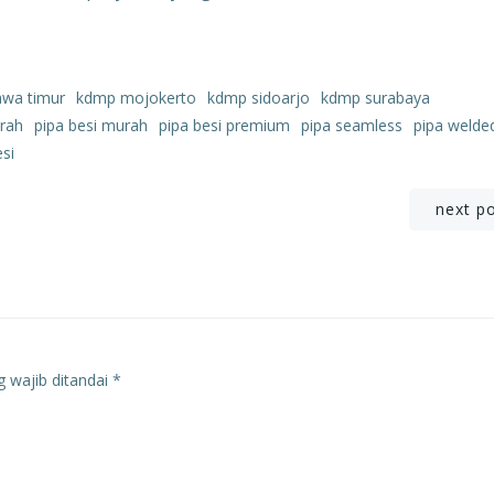
awa timur
kdmp mojokerto
kdmp sidoarjo
kdmp surabaya
urah
pipa besi murah
pipa besi premium
pipa seamless
pipa welde
esi
Post
next p
navigation
 wajib ditandai
*