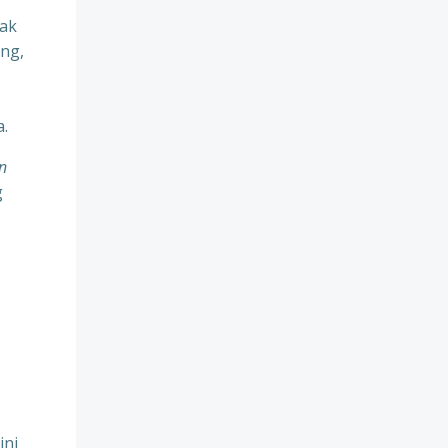
tak
ang,
a.
n
g
ini