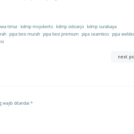
awa timur
kdmp mojokerto
kdmp sidoarjo
kdmp surabaya
urah
pipa besi murah
pipa besi premium
pipa seamless
pipa welde
esi
Post
next p
navigation
 wajib ditandai
*