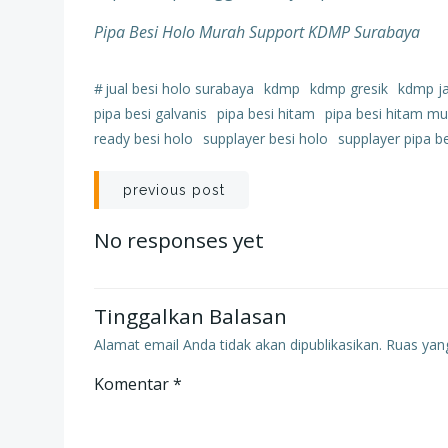
Pipa Besi Holo Murah Support KDMP Surabaya
#
jual besi holo surabaya
kdmp
kdmp gresik
kdmp j
pipa besi galvanis
pipa besi hitam
pipa besi hitam m
ready besi holo
supplayer besi holo
supplayer pipa b
Post
previous post
navigation
No responses yet
Tinggalkan Balasan
Alamat email Anda tidak akan dipublikasikan.
Ruas yang
Komentar
*