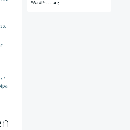
WordPress.org
ss.
an
ral
pipa
en