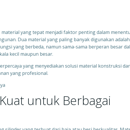
n material yang tepat menjadi faktor penting dalam menent
gunan. Dua material yang paling banyak digunakan adalah
ki fungsi yang berbeda, namun sama-sama berperan besar d
kala kecil maupun besar.
 terpercaya yang menyediakan solusi material konstruksi da
anan yang profesional.
l Kuat untuk Berbagai
silinder yang terbuat dari baja atau besi berkualitas. Mate