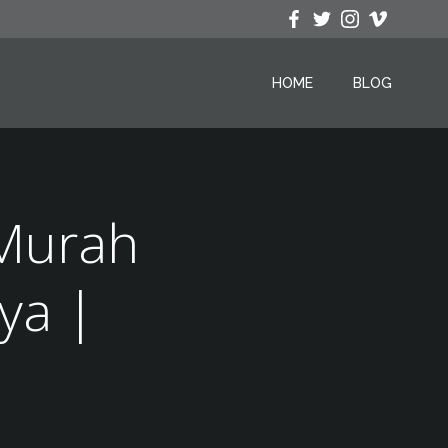
HOME
BLOG
 Murah
ya |