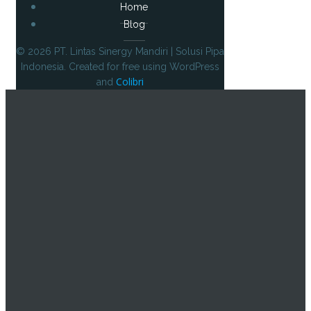
Home
Blog
© 2026 PT. Lintas Sinergy Mandiri | Solusi Pipa
Indonesia. Created for free using WordPress
Colibri
and