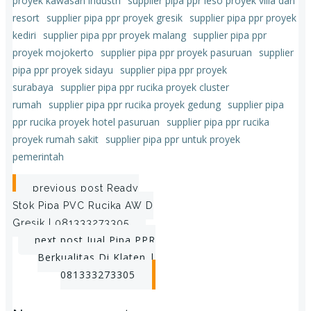
proyek kawasan industri
supplier pipa ppr leso proyek villa dan
resort
supplier pipa ppr proyek gresik
supplier pipa ppr proyek
kediri
supplier pipa ppr proyek malang
supplier pipa ppr
proyek mojokerto
supplier pipa ppr proyek pasuruan
supplier
pipa ppr proyek sidayu
supplier pipa ppr proyek
surabaya
supplier pipa ppr rucika proyek cluster
rumah
supplier pipa ppr rucika proyek gedung
supplier pipa
ppr rucika proyek hotel pasuruan
supplier pipa ppr rucika
proyek rumah sakit
supplier pipa ppr untuk proyek
pemerintah
Post
previous post
Ready
Stok Pipa PVC Rucika AW D
navigation
Gresik | 081333273305
Post
next post
Jual Pipa PPR
Berkualitas Di Klaten |
navigation
081333273305