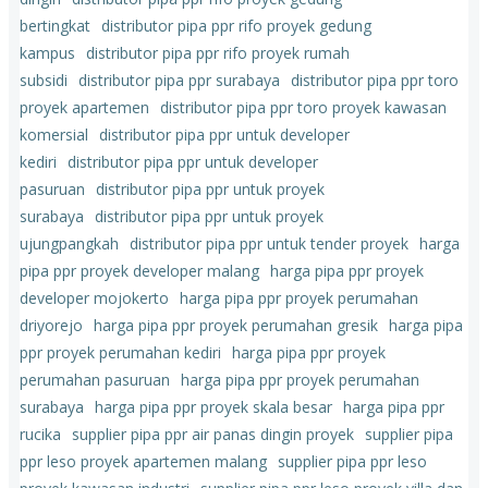
bertingkat
distributor pipa ppr rifo proyek gedung
kampus
distributor pipa ppr rifo proyek rumah
subsidi
distributor pipa ppr surabaya
distributor pipa ppr toro
proyek apartemen
distributor pipa ppr toro proyek kawasan
komersial
distributor pipa ppr untuk developer
kediri
distributor pipa ppr untuk developer
pasuruan
distributor pipa ppr untuk proyek
surabaya
distributor pipa ppr untuk proyek
ujungpangkah
distributor pipa ppr untuk tender proyek
harga
pipa ppr proyek developer malang
harga pipa ppr proyek
developer mojokerto
harga pipa ppr proyek perumahan
driyorejo
harga pipa ppr proyek perumahan gresik
harga pipa
ppr proyek perumahan kediri
harga pipa ppr proyek
perumahan pasuruan
harga pipa ppr proyek perumahan
surabaya
harga pipa ppr proyek skala besar
harga pipa ppr
rucika
supplier pipa ppr air panas dingin proyek
supplier pipa
ppr leso proyek apartemen malang
supplier pipa ppr leso