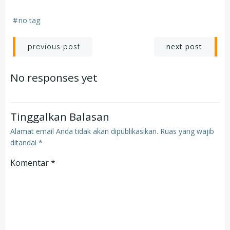
#
no tag
Post
Post
next post
previous post
navigation
navigation
No responses yet
Tinggalkan Balasan
Alamat email Anda tidak akan dipublikasikan.
Ruas yang wajib
ditandai
*
Komentar
*