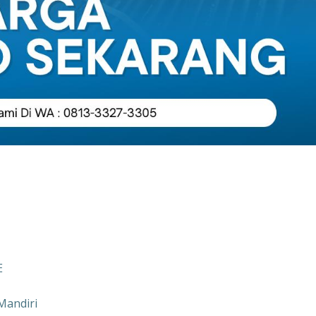
E
Mandiri