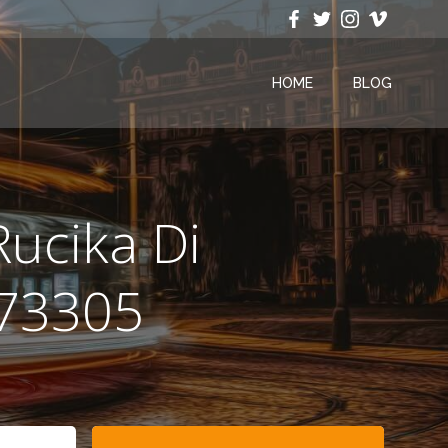
HOME
BLOG
Rucika Di
73305
Search