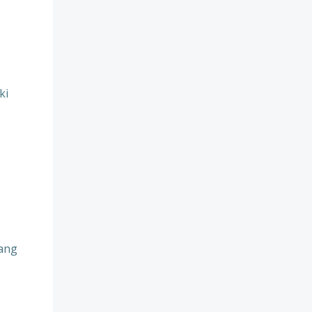
ki
jang