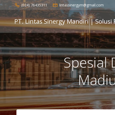
Skip
(024) 76435311
lintassinergym@gmail.com
to
content
PT. Lintas Sinergy Mandiri | Solusi
Spesial 
Madi