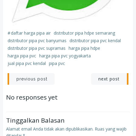
#
daftar harga pipa air
distributor pipa hdpe semarang
distributor pipa pvc banyumas
distributor pipa pvc kendal
distributor pipa pvc supramas
harga pipa hdpe
harga pipa pvc
harga pipa pvc yogyakarta
jual pipa pvc kendal
pipa pvc
Post
Post
next post
previous post
navigation
navigation
No responses yet
Tinggalkan Balasan
Alamat email Anda tidak akan dipublikasikan.
Ruas yang wajib
ditandai
*