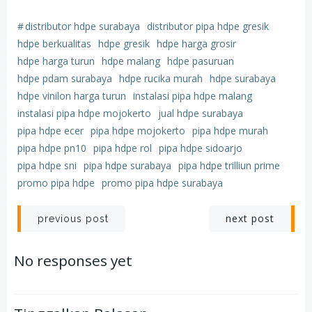
#
distributor hdpe surabaya
distributor pipa hdpe gresik
hdpe berkualitas
hdpe gresik
hdpe harga grosir
hdpe harga turun
hdpe malang
hdpe pasuruan
hdpe pdam surabaya
hdpe rucika murah
hdpe surabaya
hdpe vinilon harga turun
instalasi pipa hdpe malang
instalasi pipa hdpe mojokerto
jual hdpe surabaya
pipa hdpe ecer
pipa hdpe mojokerto
pipa hdpe murah
pipa hdpe pn10
pipa hdpe rol
pipa hdpe sidoarjo
pipa hdpe sni
pipa hdpe surabaya
pipa hdpe trilliun prime
promo pipa hdpe
promo pipa hdpe surabaya
Post
Post
next post
previous post
navigation
navigation
No responses yet