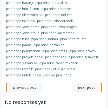
pipa hdpe batang
pipa hdpe berkualitas
pipa hdpe butt fusion
pipa hdpe drainase
pipa hdpe electrofusion
pipa hdpe industri
pipa hdpe instalasi
pipa hdpe jabodetabek
pipa hdpe jawa barat
pipa hdpe jawa tengah
pipa hdpe jawa timur
pipa hdpe kalimantan
pipa hdpe kuat
pipa hdpe limbah
pipa hdpe murah
pipa hdpe pdam
pipa hdpe pertanian
pipa hdpe perumahan
pipa hdpe press
pipa hdpe proyek
pipa hdpe proyek irigasi
pipa hdpe roll
pipa hdpe sulawesi
pipa hdpe sumatera
pipa hdpe tahan tekanan
pipa hdpe terbaik
pipa hdpe untuk air bersih
pipa hdpe untuk irigasi
supplier pipa hdpe
Post
Post
next post
previous post
navigation
navigation
No responses yet