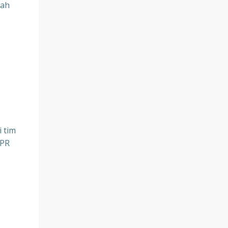
lah
 tim
PPR