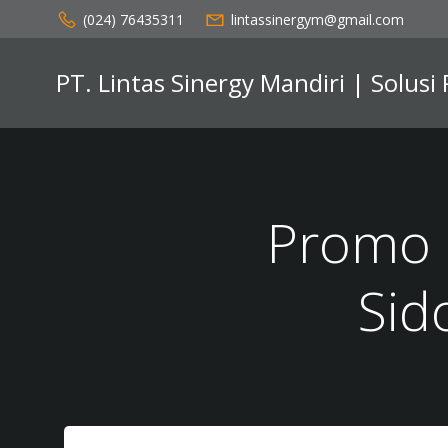
Skip
(024) 76435311
lintassinergym@gmail.com
to
content
PT. Lintas Sinergy Mandiri | Solusi
Promo 
Sid