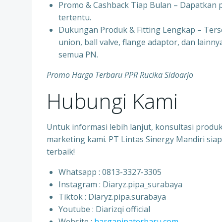
⁠Promo & Cashback Tiap Bulan – Dapatkan 
tertentu.
⁠Dukungan Produk & Fitting Lengkap – Tersed
union, ball valve, flange adaptor, dan lain
semua PN.
Promo Harga Terbaru PPR Rucika Sidoarjo
Hubungi Kami
Untuk informasi lebih lanjut, konsultasi prod
marketing kami. PT Lintas Sinergy Mandiri s
terbaik!
Whatsapp : 0813-3327-3305
⁠Instagram : Diaryz.pipa_surabaya
⁠Tiktok : Diaryz.pipa.surabaya
⁠Youtube : Diarizqi official
⁠Website :
hargapipaterbaru.com