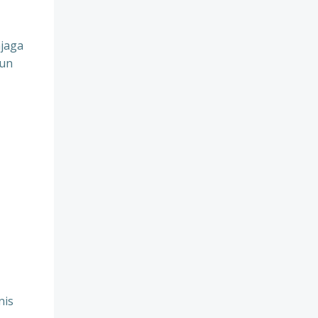
jaga
pun
nis