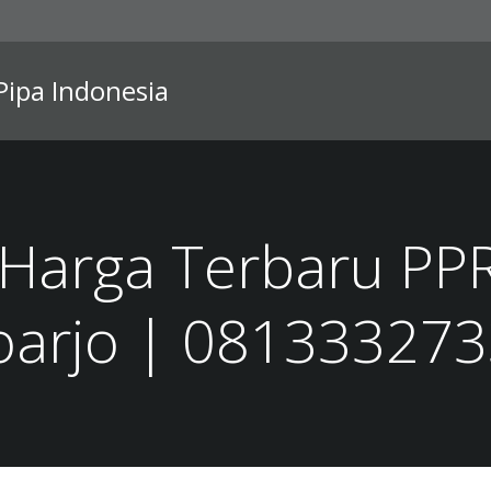
 Pipa Indonesia
Harga Terbaru PPR
oarjo | 08133327