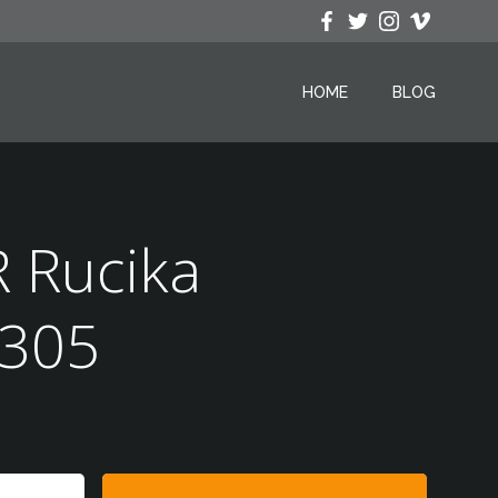
HOME
BLOG
 Rucika
3305
Search