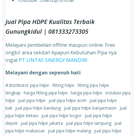
⁠Youtube : Diarizqi official
Jual Pipa HDPE Kualitas Terbaik
Gunungkidul | 081333273305
Melayani pembelian offline maupun online. Free
ongkir area sekitar! Apapun Kebutuhan Pipa nya
Ingat
PT LINTAS SINERGY MANDIRI
Melayani dengan sepenuh hati
#
distributor pipa hdpe
fitting hdpe
fitting pipa hdpe
lengkap
harga fitting pipa hdpe
harga pipa hdpe
instalasi pipa
hdpe
jual pipa hdpe
jual pipa hdpe aceh
jual pipa hdpe
bali
jual pipa hdpe bandung
jual pipa hdpe banjarmasin
jual
pipa hdpe bekasi
jual pipa hdpe bogor
jual pipa hdpe
depok
jual pipa hdpe jakarta
jual pipa hdpe lampung
jual
pipa hdpe makassar
jual pipa hdpe malang
jual pipa hdpe