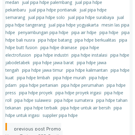
medan
jual pipa hdpe palembang
jual pipa hdpe
pekanbaru
jual pipa hdpe pontianak
jual pipa hdpe
semarang
jual pipa hdpe solo
jual pipa hdpe surabaya
jual
pipa hdpe tangerang
jual pipa hdpe yogyakarta
mesin las pipa
hdpe
penyambungan pipa hdpe
pipa air hdpe
pipa hdpe
pipa
hdpe bali nusra
pipa hdpe batang
pipa hdpe berkualitas
pipa
hdpe butt fusion
pipa hdpe drainase
pipa hdpe
electrofusion
pipa hdpe industri
pipa hdpe instalasi
pipa hdpe
jabodetabek
pipa hdpe jawa barat
pipa hdpe jawa
tengah
pipa hdpe jawa timur
pipa hdpe kalimantan
pipa hdpe
kuat
pipa hdpe limbah
pipa hdpe murah
pipa hdpe
pdam
pipa hdpe pertanian
pipa hdpe perumahan
pipa hdpe
press
pipa hdpe proyek
pipa hdpe proyek irigasi
pipa hdpe
roll
pipa hdpe sulawesi
pipa hdpe sumatera
pipa hdpe tahan
tekanan
pipa hdpe terbaik
pipa hdpe untuk air bersih
pipa
hdpe untuk irigasi
supplier pipa hdpe
Post
previous post
Promo