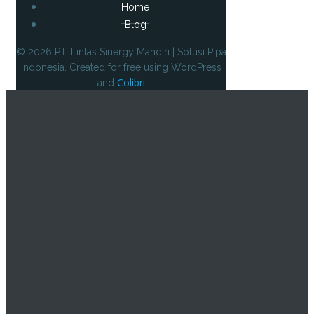
Home
Blog
© 2026 PT. Lintas Sinergy Mandiri | Solusi Pipa
Indonesia. Created for free using WordPress
Colibri
and