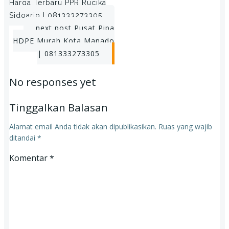
Harga Terbaru PPR Rucika
navigation
Sidoarjo | 081333273305
Post
next post
Pusat Pipa
HDPE Murah Kota Manado
navigation
| 081333273305
No responses yet
Tinggalkan Balasan
Alamat email Anda tidak akan dipublikasikan.
Ruas yang wajib
ditandai
*
Komentar
*