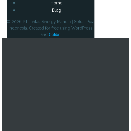
Home
Blog
© 2026 PT. Lintas Sinergy Mandiri | Solusi Pipa
Indonesia. Created for free using WordPress
Colibri
and