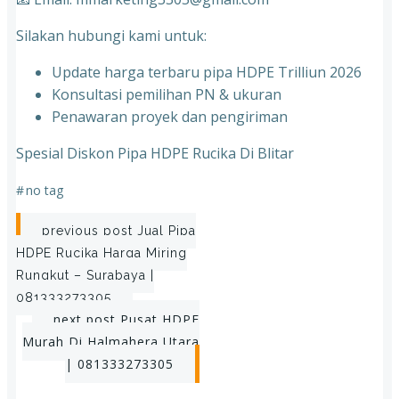
Silakan hubungi kami untuk:
Update harga terbaru pipa HDPE Trilliun 2026
Konsultasi pemilihan PN & ukuran
⁠Penawaran proyek dan pengiriman
Spesial Diskon Pipa HDPE Rucika Di Blitar
#
no tag
Post
previous post
Jual Pipa
HDPE Rucika Harga Miring
navigation
Rungkut – Surabaya |
081333273305
Post
next post
Pusat HDPE
Murah Di Halmahera Utara
navigation
| 081333273305