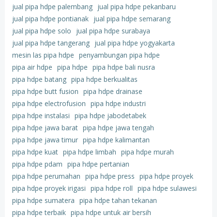
jual pipa hdpe palembang
jual pipa hdpe pekanbaru
jual pipa hdpe pontianak
jual pipa hdpe semarang
jual pipa hdpe solo
jual pipa hdpe surabaya
jual pipa hdpe tangerang
jual pipa hdpe yogyakarta
mesin las pipa hdpe
penyambungan pipa hdpe
pipa air hdpe
pipa hdpe
pipa hdpe bali nusra
pipa hdpe batang
pipa hdpe berkualitas
pipa hdpe butt fusion
pipa hdpe drainase
pipa hdpe electrofusion
pipa hdpe industri
pipa hdpe instalasi
pipa hdpe jabodetabek
pipa hdpe jawa barat
pipa hdpe jawa tengah
pipa hdpe jawa timur
pipa hdpe kalimantan
pipa hdpe kuat
pipa hdpe limbah
pipa hdpe murah
pipa hdpe pdam
pipa hdpe pertanian
pipa hdpe perumahan
pipa hdpe press
pipa hdpe proyek
pipa hdpe proyek irigasi
pipa hdpe roll
pipa hdpe sulawesi
pipa hdpe sumatera
pipa hdpe tahan tekanan
pipa hdpe terbaik
pipa hdpe untuk air bersih