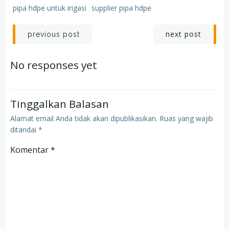
pipa hdpe untuk irigasi
supplier pipa hdpe
Post
Post
next post
previous post
navigation
navigation
No responses yet
Tinggalkan Balasan
Alamat email Anda tidak akan dipublikasikan.
Ruas yang wajib
ditandai
*
Komentar
*