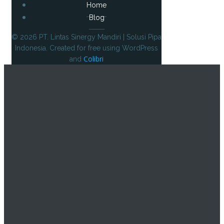
Home
Blog
© 2026 PT. Lintas Sinergy Mandiri | Solusi Pipa
Indonesia. Created for free using WordPress
Colibri
and