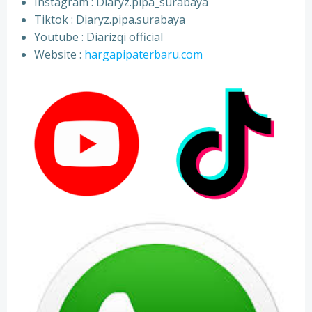
⁠Instagram : Diaryz.pipa_surabaya
⁠Tiktok : Diaryz.pipa.surabaya
⁠Youtube : Diarizqi official
⁠Website :
hargapipaterbaru.com