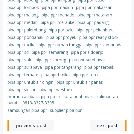
pipa ppr lombok
pipa ppr madiun
pipa ppr makassar
pipa ppr malang
pipa ppr manado
pipa ppr mataram
pipa ppr medan
pipa ppr merauke
pipa ppr padang
pipa ppr palembang
pipa ppr palu
pipa ppr pekanbaru
pipa ppr pontianak
pipa ppr proyek
pipa ppr ready stock
pipa ppr rucika
pipa ppr rumah tangga
pipa ppr samarinda
pipa ppr sd
pipa ppr semarang
pipa ppr sidoarjo
pipa ppr solo
pipa ppr sorong
pipa ppr sumbawa
pipa ppr surabaya
pipa ppr tangerang
pipa ppr terbaik
pipa ppr ternate
pipa ppr timika
pipa ppr toro
pipa ppr untuk air dingin
pipa ppr untuk air panas
pipa ppr vinilon
pipa ppr westpex
promo cashback pipa pp-r di kota pontianak - kalimantan
barat | 0813-3327-3305
sambungan pipa ppr
supplier pipa ppr
Post
Post
next post
previous post