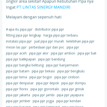
ongkir area sekitar! Apapun Kebutuhan Pipa nya
Ingat
PT LINTAS SINERGY MANDIRI
Melayani dengan sepenuh hati
#
apa itu pipa ppr
distributor pipa ppr
fitting pipa ppr lengkap
harga pipa ppr terbaru
instalasi pipa ppr
jual pipa ppr murah
kelebihan pipa ppr
mesin las ppr
perbedaan ppr dan pvc
pipa ppr
pipa ppr aceh
pipa ppr alor
pipa ppr ambon
pipa ppr bali
pipa ppr balikpapan
pipa ppr bandung
pipa ppr bangka belitung
pipa ppr banjarmasin
pipa ppr batam
pipa ppr bekasi
pipa ppr bengkulu
pipa ppr bima
pipa ppr bogor
pipa ppr cirebon
pipa ppr denpasar
pipa ppr depok
pipa ppr dompu
pipa ppr flores
pipa ppr gorontalo
pipa ppr gresik
pipa ppr jakarta
pipa ppr jambi
pipa ppr jayapura
pipa ppr jember
pipa ppr jogja
pipa ppr kendari
pipa ppr kupang
pipa ppr lampung
pipa ppr lesso