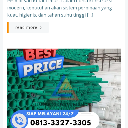
PP-R di Kab Kutai Timur- Dalam dunia konstruksi
modern, kebutuhan akan sistem perpipaan yang
kuat, higienis, dan tahan suhu tinggi […]
read more