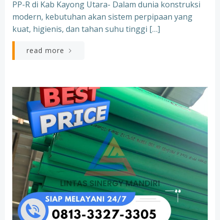
PP-R di Kab Kayong Utara- Dalam dunia konstruksi
modern, kebutuhan akan sistem perpipaan yang
kuat, higienis, dan tahan suhu tinggi […]
read more