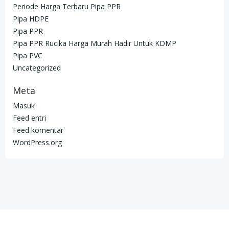
Periode Harga Terbaru Pipa PPR
Pipa HDPE
Pipa PPR
Pipa PPR Rucika Harga Murah Hadir Untuk KDMP
Pipa PVC
Uncategorized
Meta
Masuk
Feed entri
Feed komentar
WordPress.org