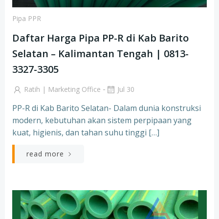
Pipa PPR
Daftar Harga Pipa PP-R di Kab Barito
Selatan – Kalimantan Tengah | 0813-
3327-3305
-
Ratih | Marketing Office
Jul 30
PP-R di Kab Barito Selatan- Dalam dunia konstruksi
modern, kebutuhan akan sistem perpipaan yang
kuat, higienis, dan tahan suhu tinggi […]
read more