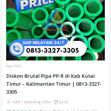
Pipa PPR
Diskon Brutal Pipa PP-R di Kab Kutai
Timur – Kalimantan Timur | 0813-3327-
3305
-
Ratih | Marketing Office
Jul 30