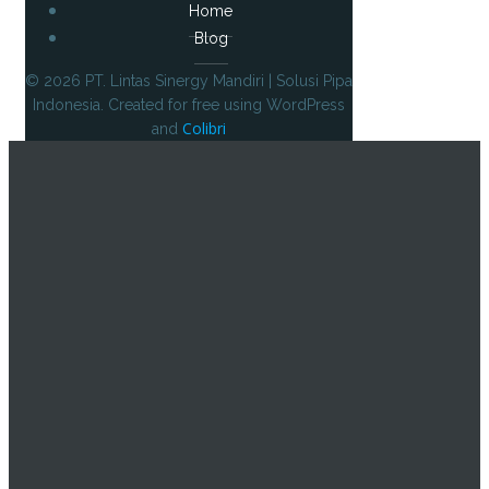
Home
Blog
© 2026 PT. Lintas Sinergy Mandiri | Solusi Pipa
Indonesia. Created for free using WordPress
Colibri
and