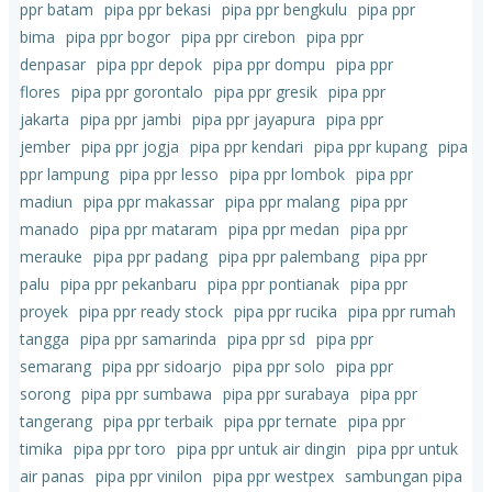
ppr batam
pipa ppr bekasi
pipa ppr bengkulu
pipa ppr
bima
pipa ppr bogor
pipa ppr cirebon
pipa ppr
denpasar
pipa ppr depok
pipa ppr dompu
pipa ppr
flores
pipa ppr gorontalo
pipa ppr gresik
pipa ppr
jakarta
pipa ppr jambi
pipa ppr jayapura
pipa ppr
jember
pipa ppr jogja
pipa ppr kendari
pipa ppr kupang
pipa
ppr lampung
pipa ppr lesso
pipa ppr lombok
pipa ppr
madiun
pipa ppr makassar
pipa ppr malang
pipa ppr
manado
pipa ppr mataram
pipa ppr medan
pipa ppr
merauke
pipa ppr padang
pipa ppr palembang
pipa ppr
palu
pipa ppr pekanbaru
pipa ppr pontianak
pipa ppr
proyek
pipa ppr ready stock
pipa ppr rucika
pipa ppr rumah
tangga
pipa ppr samarinda
pipa ppr sd
pipa ppr
semarang
pipa ppr sidoarjo
pipa ppr solo
pipa ppr
sorong
pipa ppr sumbawa
pipa ppr surabaya
pipa ppr
tangerang
pipa ppr terbaik
pipa ppr ternate
pipa ppr
timika
pipa ppr toro
pipa ppr untuk air dingin
pipa ppr untuk
air panas
pipa ppr vinilon
pipa ppr westpex
sambungan pipa