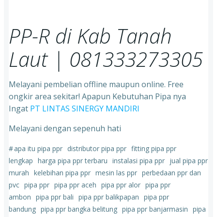
PP-R di Kab Tanah
Laut
| 081333273305
Melayani pembelian offline maupun online. Free
ongkir area sekitar! Apapun Kebutuhan Pipa nya
Ingat
PT LINTAS SINERGY MANDIRI
Melayani dengan sepenuh hati
#
apa itu pipa ppr
distributor pipa ppr
fitting pipa ppr
lengkap
harga pipa ppr terbaru
instalasi pipa ppr
jual pipa ppr
murah
kelebihan pipa ppr
mesin las ppr
perbedaan ppr dan
pvc
pipa ppr
pipa ppr aceh
pipa ppr alor
pipa ppr
ambon
pipa ppr bali
pipa ppr balikpapan
pipa ppr
bandung
pipa ppr bangka belitung
pipa ppr banjarmasin
pipa