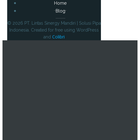
Home
Blog
© 2026 PT. Lintas Sinergy Mandiri | Solusi Pipa
Indonesia. Created for free using WordPress
Colibri
and