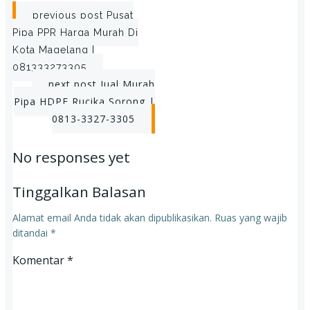
Post
previous post
Pusat
Pipa PPR Harga Murah Di
navigation
Kota Magelang |
081333273305
Post
next post
Jual Murah
Pipa HDPE Rucika Sorong |
navigation
0813-3327-3305
No responses yet
Tinggalkan Balasan
Alamat email Anda tidak akan dipublikasikan.
Ruas yang wajib
ditandai
*
Komentar
*