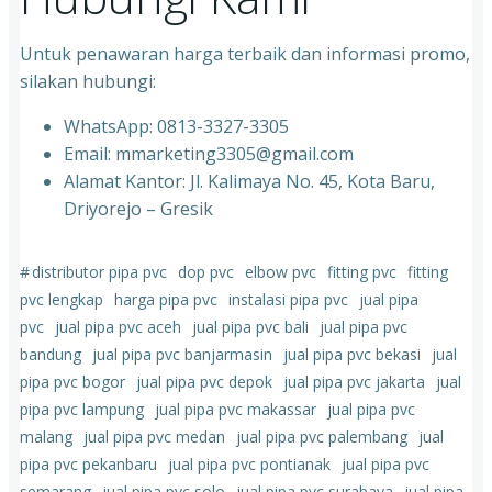
Untuk penawaran harga terbaik dan informasi promo,
silakan hubungi:
WhatsApp: 0813-3327-3305
Email: mmarketing3305@gmail.com
Alamat Kantor: Jl. Kalimaya No. 45, Kota Baru,
Driyorejo – Gresik
#
distributor pipa pvc
dop pvc
elbow pvc
fitting pvc
fitting
pvc lengkap
harga pipa pvc
instalasi pipa pvc
jual pipa
pvc
jual pipa pvc aceh
jual pipa pvc bali
jual pipa pvc
bandung
jual pipa pvc banjarmasin
jual pipa pvc bekasi
jual
pipa pvc bogor
jual pipa pvc depok
jual pipa pvc jakarta
jual
pipa pvc lampung
jual pipa pvc makassar
jual pipa pvc
malang
jual pipa pvc medan
jual pipa pvc palembang
jual
pipa pvc pekanbaru
jual pipa pvc pontianak
jual pipa pvc
semarang
jual pipa pvc solo
jual pipa pvc surabaya
jual pipa