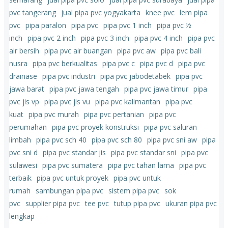
pvc tangerang
jual pipa pvc yogyakarta
knee pvc
lem pipa
pvc
pipa paralon
pipa pvc
pipa pvc 1 inch
pipa pvc ½
inch
pipa pvc 2 inch
pipa pvc 3 inch
pipa pvc 4 inch
pipa pvc
air bersih
pipa pvc air buangan
pipa pvc aw
pipa pvc bali
nusra
pipa pvc berkualitas
pipa pvc c
pipa pvc d
pipa pvc
drainase
pipa pvc industri
pipa pvc jabodetabek
pipa pvc
jawa barat
pipa pvc jawa tengah
pipa pvc jawa timur
pipa
pvc jis vp
pipa pvc jis vu
pipa pvc kalimantan
pipa pvc
kuat
pipa pvc murah
pipa pvc pertanian
pipa pvc
perumahan
pipa pvc proyek konstruksi
pipa pvc saluran
limbah
pipa pvc sch 40
pipa pvc sch 80
pipa pvc sni aw
pipa
pvc sni d
pipa pvc standar jis
pipa pvc standar sni
pipa pvc
sulawesi
pipa pvc sumatera
pipa pvc tahan lama
pipa pvc
terbaik
pipa pvc untuk proyek
pipa pvc untuk
rumah
sambungan pipa pvc
sistem pipa pvc
sok
pvc
supplier pipa pvc
tee pvc
tutup pipa pvc
ukuran pipa pvc
lengkap