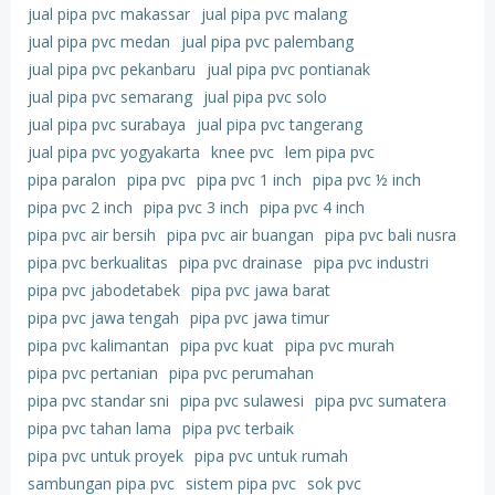
jual pipa pvc makassar
jual pipa pvc malang
jual pipa pvc medan
jual pipa pvc palembang
jual pipa pvc pekanbaru
jual pipa pvc pontianak
jual pipa pvc semarang
jual pipa pvc solo
jual pipa pvc surabaya
jual pipa pvc tangerang
jual pipa pvc yogyakarta
knee pvc
lem pipa pvc
pipa paralon
pipa pvc
pipa pvc 1 inch
pipa pvc ½ inch
pipa pvc 2 inch
pipa pvc 3 inch
pipa pvc 4 inch
pipa pvc air bersih
pipa pvc air buangan
pipa pvc bali nusra
pipa pvc berkualitas
pipa pvc drainase
pipa pvc industri
pipa pvc jabodetabek
pipa pvc jawa barat
pipa pvc jawa tengah
pipa pvc jawa timur
pipa pvc kalimantan
pipa pvc kuat
pipa pvc murah
pipa pvc pertanian
pipa pvc perumahan
pipa pvc standar sni
pipa pvc sulawesi
pipa pvc sumatera
pipa pvc tahan lama
pipa pvc terbaik
pipa pvc untuk proyek
pipa pvc untuk rumah
sambungan pipa pvc
sistem pipa pvc
sok pvc