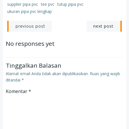
supplier pipa pvc
tee pvc
tutup pipa pvc
ukuran pipa pvc lengkap
Post
Post
next post
previous post
navigation
navigation
No responses yet
Tinggalkan Balasan
Alamat email Anda tidak akan dipublikasikan.
Ruas yang wajib
ditandai
*
Komentar
*