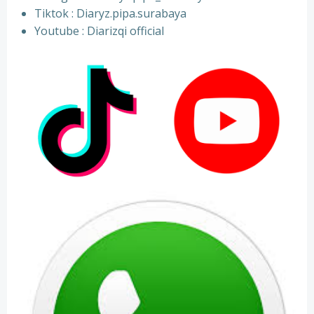
⁠Tiktok : Diaryz.pipa.surabaya
⁠Youtube : Diarizqi official