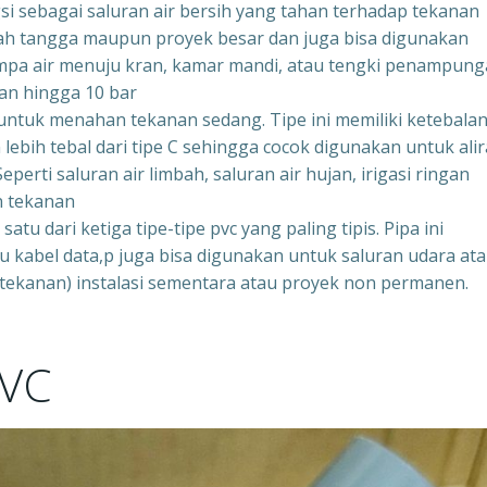
gsi sebagai saluran air bersih yang tahan terhadap tekanan
mah tangga maupun proyek besar dan juga bisa digunakan
mpa air menuju kran, kamar mandi, atau tengki penampun
n hingga 10 bar
g untuk menahan tekanan sedang. Tipe ini memiliki ketebala
 lebih tebal dari tipe C sehingga cocok digunakan untuk ali
erti saluran air limbah, saluran air hujan, irigasi ringan
n tekanan
atu dari ketiga tipe-tipe pvc yang paling tipis. Pipa ini
au kabel data,p juga bisa digunakan untuk saluran udara at
ertekanan) instalasi sementara atau proyek non permanen.
PVC