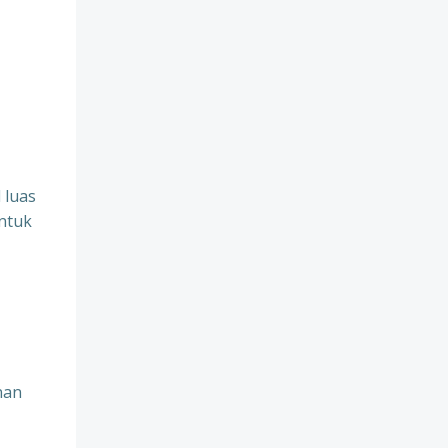
 luas
untuk
nan