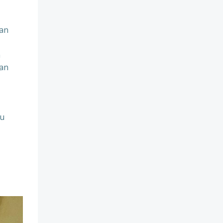
gan
n
ran
au