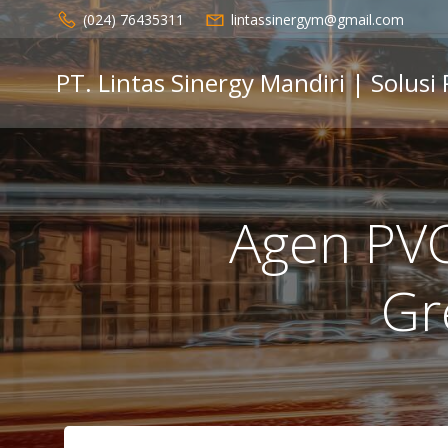
Skip
(024) 76435311
lintassinergym@gmail.com
to
content
PT. Lintas Sinergy Mandiri | Solusi
Agen PVC
Gr