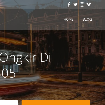
HOME
BLOG
Ongkir Di
305
Search