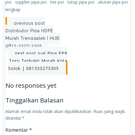
pvc
supplier pipa pvc
tee pvc
tutup pipa pvc
ukuran pipa pvc
lengkap
Post
previous post
Distributor Pipa HDPE
navigation
Murah Trenggalek | HUB:
0813-3327-3305
Post
next post
Jual Pipa PPR
Toro Terbukti Murah Kota
navigation
Solok | 081333273305
No responses yet
Tinggalkan Balasan
Alamat email Anda tidak akan dipublikasikan.
Ruas yang wajib
ditandai
*
Komentar
*