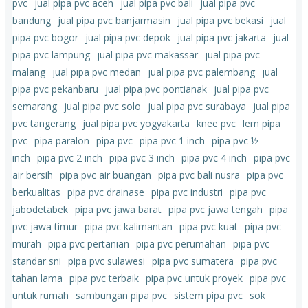
pvc
jual pipa pvc aceh
jual pipa pvc bali
jual pipa pvc
bandung
jual pipa pvc banjarmasin
jual pipa pvc bekasi
jual
pipa pvc bogor
jual pipa pvc depok
jual pipa pvc jakarta
jual
pipa pvc lampung
jual pipa pvc makassar
jual pipa pvc
malang
jual pipa pvc medan
jual pipa pvc palembang
jual
pipa pvc pekanbaru
jual pipa pvc pontianak
jual pipa pvc
semarang
jual pipa pvc solo
jual pipa pvc surabaya
jual pipa
pvc tangerang
jual pipa pvc yogyakarta
knee pvc
lem pipa
pvc
pipa paralon
pipa pvc
pipa pvc 1 inch
pipa pvc ½
inch
pipa pvc 2 inch
pipa pvc 3 inch
pipa pvc 4 inch
pipa pvc
air bersih
pipa pvc air buangan
pipa pvc bali nusra
pipa pvc
berkualitas
pipa pvc drainase
pipa pvc industri
pipa pvc
jabodetabek
pipa pvc jawa barat
pipa pvc jawa tengah
pipa
pvc jawa timur
pipa pvc kalimantan
pipa pvc kuat
pipa pvc
murah
pipa pvc pertanian
pipa pvc perumahan
pipa pvc
standar sni
pipa pvc sulawesi
pipa pvc sumatera
pipa pvc
tahan lama
pipa pvc terbaik
pipa pvc untuk proyek
pipa pvc
untuk rumah
sambungan pipa pvc
sistem pipa pvc
sok