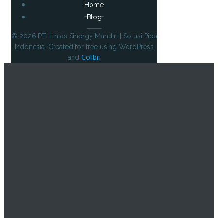
Home
Blog
© 2026 PT. Lintas Sinergy Mandiri | Solusi Pipa
Indonesia. Created for free using WordPress
Colibri
and