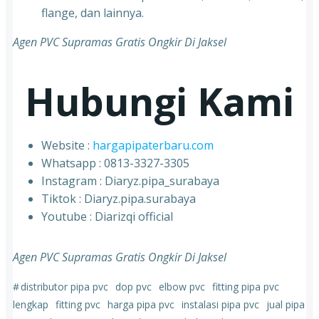
flange, dan lainnya.
Agen PVC Supramas Gratis Ongkir Di Jaksel
Hubungi Kami
Website :
hargapipaterbaru.com
Whatsapp : 0813-3327-3305
⁠Instagram : Diaryz.pipa_surabaya
⁠Tiktok : Diaryz.pipa.surabaya
⁠Youtube : Diarizqi official
Agen PVC Supramas Gratis Ongkir Di Jaksel
#
distributor pipa pvc
dop pvc
elbow pvc
fitting pipa pvc
lengkap
fitting pvc
harga pipa pvc
instalasi pipa pvc
jual pipa