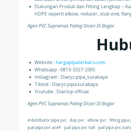
Dukungan Produk dan Fitting Lengkap – K
HDPE seperti elbow, reducer, stub end, flang
Agen PVC Supramas Paling Dicari Di Bogor
Hub
Website :
hargapipaterbaru.com
Whatsapp : 0813-3327-3305
⁠Instagram : Diaryz.pipa_surabaya
⁠Tiktok : Diaryz.pipa.surabaya
⁠Youtube : Diarizqi official
Agen PVC Supramas Paling Dicari Di Bogor
#
distributor pipa pvc
dop pvc
elbow pvc
fitting pipa
jual pipa pvc aceh
jual pipa pvc bali
jual pipa pvc ba