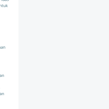
untuk
nan
gan
n
ran