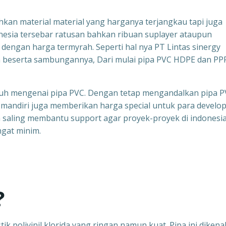
kan material material yang harganya terjangkau tapi juga
onesia tersebar ratusan bahkan ribuan suplayer ataupun
 dengan harga termyrah. Seperti hal nya PT Lintas sinergy
an beserta sambungannya, Dari mulai pipa PVC HDPE dan PP
h jauh mengenai pipa PVC. Dengan tetap mengandalkan pipa 
y mandiri juga memberikan harga special untuk para develo
a saling membantu support agar proyek-proyek di indonesia
ngat minim.
?
ik polivinil klorida yang ringan namun kuat. Pipa ini dikenal