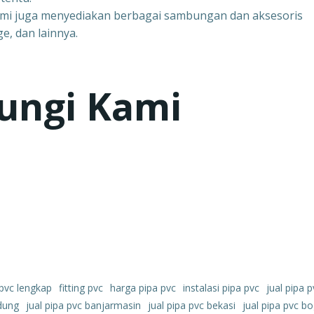
ami juga menyediakan berbagai sambungan dan aksesoris
e, dan lainnya.
ungi Kami
 pvc lengkap
fitting pvc
harga pipa pvc
instalasi pipa pvc
jual pipa p
ndung
jual pipa pvc banjarmasin
jual pipa pvc bekasi
jual pipa pvc b