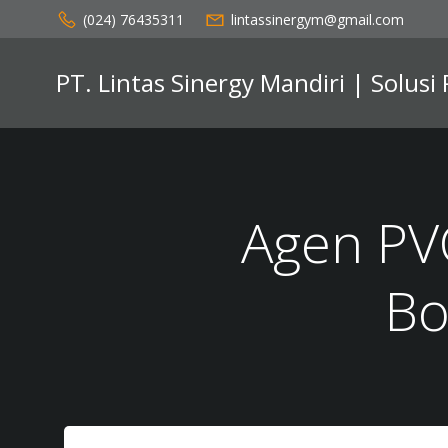
Skip
(024) 76435311
lintassinergym@gmail.com
to
content
PT. Lintas Sinergy Mandiri | Solusi
Agen PVC
Bo