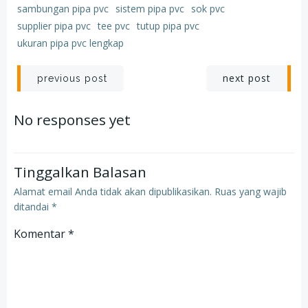
sambungan pipa pvc
sistem pipa pvc
sok pvc
supplier pipa pvc
tee pvc
tutup pipa pvc
ukuran pipa pvc lengkap
Post
Post
next post
previous post
navigation
navigation
No responses yet
Tinggalkan Balasan
Alamat email Anda tidak akan dipublikasikan.
Ruas yang wajib
ditandai
*
Komentar
*