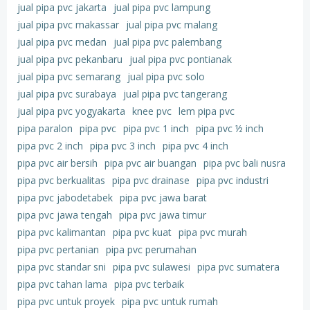
jual pipa pvc jakarta
jual pipa pvc lampung
jual pipa pvc makassar
jual pipa pvc malang
jual pipa pvc medan
jual pipa pvc palembang
jual pipa pvc pekanbaru
jual pipa pvc pontianak
jual pipa pvc semarang
jual pipa pvc solo
jual pipa pvc surabaya
jual pipa pvc tangerang
jual pipa pvc yogyakarta
knee pvc
lem pipa pvc
pipa paralon
pipa pvc
pipa pvc 1 inch
pipa pvc ½ inch
pipa pvc 2 inch
pipa pvc 3 inch
pipa pvc 4 inch
pipa pvc air bersih
pipa pvc air buangan
pipa pvc bali nusra
pipa pvc berkualitas
pipa pvc drainase
pipa pvc industri
pipa pvc jabodetabek
pipa pvc jawa barat
pipa pvc jawa tengah
pipa pvc jawa timur
pipa pvc kalimantan
pipa pvc kuat
pipa pvc murah
pipa pvc pertanian
pipa pvc perumahan
pipa pvc standar sni
pipa pvc sulawesi
pipa pvc sumatera
pipa pvc tahan lama
pipa pvc terbaik
pipa pvc untuk proyek
pipa pvc untuk rumah