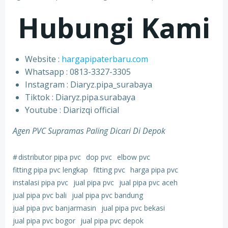
Hubungi Kami
Website :
hargapipaterbaru.com
Whatsapp : 0813-3327-3305
⁠Instagram : Diaryz.pipa_surabaya
⁠Tiktok : Diaryz.pipa.surabaya
⁠Youtube : Diarizqi official
Agen PVC Supramas Paling Dicari Di Depok
#
distributor pipa pvc
dop pvc
elbow pvc
fitting pipa pvc lengkap
fitting pvc
harga pipa pvc
instalasi pipa pvc
jual pipa pvc
jual pipa pvc aceh
jual pipa pvc bali
jual pipa pvc bandung
jual pipa pvc banjarmasin
jual pipa pvc bekasi
jual pipa pvc bogor
jual pipa pvc depok