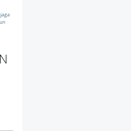
jaga
pun
PN