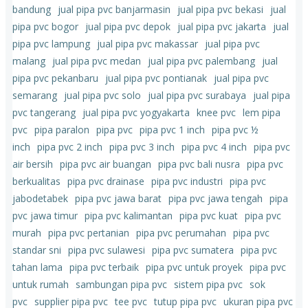
bandung
jual pipa pvc banjarmasin
jual pipa pvc bekasi
jual
pipa pvc bogor
jual pipa pvc depok
jual pipa pvc jakarta
jual
pipa pvc lampung
jual pipa pvc makassar
jual pipa pvc
malang
jual pipa pvc medan
jual pipa pvc palembang
jual
pipa pvc pekanbaru
jual pipa pvc pontianak
jual pipa pvc
semarang
jual pipa pvc solo
jual pipa pvc surabaya
jual pipa
pvc tangerang
jual pipa pvc yogyakarta
knee pvc
lem pipa
pvc
pipa paralon
pipa pvc
pipa pvc 1 inch
pipa pvc ½
inch
pipa pvc 2 inch
pipa pvc 3 inch
pipa pvc 4 inch
pipa pvc
air bersih
pipa pvc air buangan
pipa pvc bali nusra
pipa pvc
berkualitas
pipa pvc drainase
pipa pvc industri
pipa pvc
jabodetabek
pipa pvc jawa barat
pipa pvc jawa tengah
pipa
pvc jawa timur
pipa pvc kalimantan
pipa pvc kuat
pipa pvc
murah
pipa pvc pertanian
pipa pvc perumahan
pipa pvc
standar sni
pipa pvc sulawesi
pipa pvc sumatera
pipa pvc
tahan lama
pipa pvc terbaik
pipa pvc untuk proyek
pipa pvc
untuk rumah
sambungan pipa pvc
sistem pipa pvc
sok
pvc
supplier pipa pvc
tee pvc
tutup pipa pvc
ukuran pipa pvc