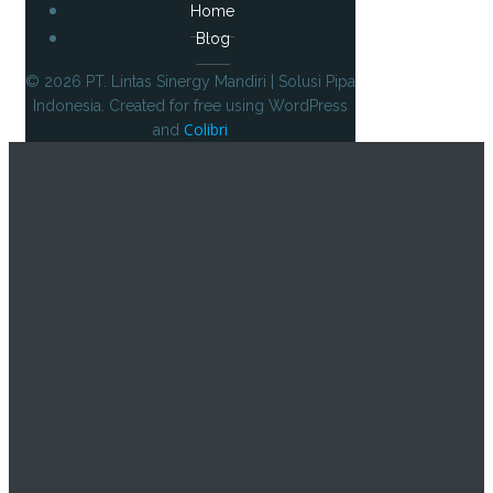
Home
Blog
© 2026 PT. Lintas Sinergy Mandiri | Solusi Pipa
Indonesia. Created for free using WordPress
Colibri
and