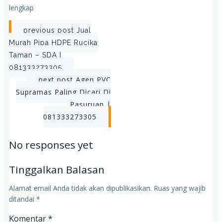
lengkap
Post
previous post
Jual
Murah Pipa HDPE Rucika
navigation
Taman – SDA |
081333273305
Post
next post
Agen PVC
Supramas Paling Dicari Di
navigation
Pasuruan |
081333273305
No responses yet
Tinggalkan Balasan
Alamat email Anda tidak akan dipublikasikan.
Ruas yang wajib
ditandai
*
Komentar
*