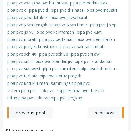
pipa pvc aw
pipa pvc bali nusra
pipa pvc berkualitas
pipa pvc c
pipa pvc d
pipa pvc drainase
pipa pvc industri
pipa pvc jabodetabek
pipa pvc jawa barat
pipa pvc jawa tengah
pipa pvc jawa timur
pipa pvc jis vp
pipa pvc jis vu
pipa pvc kalimantan
pipa pvc kuat
pipa pvc murah
pipa pvc pertanian
pipa pvc perumahan
pipa pvc proyek konstruksi
pipa pvc saluran limbah
pipa pvc sch 40
pipa pvc sch 80
pipa pvc sni aw
pipa pvc sni d
pipa pvc standar jis
pipa pvc standar sni
pipa pvc sulawesi
pipa pvc sumatera
pipa pvc tahan lama
pipa pvc terbaik
pipa pvc untuk proyek
pipa pvc untuk rumah
sambungan pipa pvc
sistem pipa pvc
sok pvc
supplier pipa pvc
tee pvc
tutup pipa pvc
ukuran pipa pvc lengkap
Post
Post
next post
previous post
navigation
navigation
No responses yet