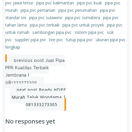
pvc jawa timur
pipa pvc kalimantan
pipa pvc kuat
pipa pvc
murah
pipa pvc pertanian
pipa pvc perumahan
pipa pvc
standar sni
pipa pvc sulawesi
pipa pvc sumatera
pipa pvc
tahan lama
pipa pvc terbaik
pipa pvc untuk proyek
pipa pvc
untuk rumah
sambungan pipa pvc
sistem pipa pvc
sok
pvc
supplier pipa pvc
tee pvc
tutup pipa pvc
ukuran pipa pvc
lengkap
Post
previous post
Jual Pipa
PPR Kualitas Terbaik
navigation
Jembrana |
081333273305
Post
next post
Ready HDPE
Murah Teluk Wondama |
navigation
081333273305
No responses yet