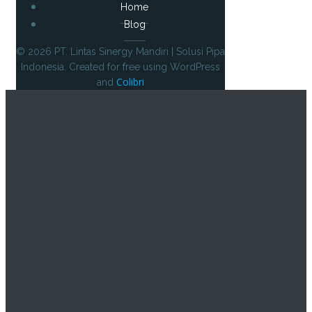
Home
Blog
© 2026 PT. Lintas Sinergy Mandiri | Solusi Pipa
Indonesia. Created for free using WordPress
Colibri
and