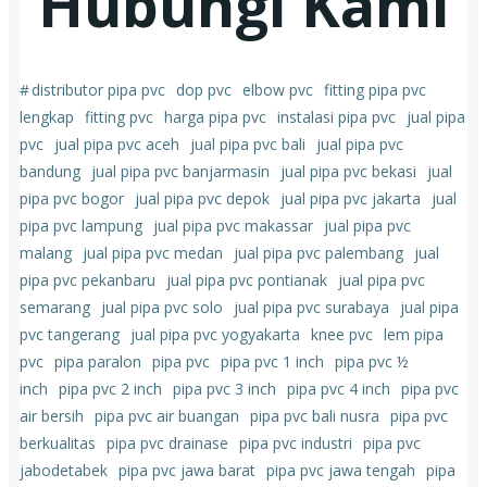
Hubungi Kami
#
distributor pipa pvc
dop pvc
elbow pvc
fitting pipa pvc
lengkap
fitting pvc
harga pipa pvc
instalasi pipa pvc
jual pipa
pvc
jual pipa pvc aceh
jual pipa pvc bali
jual pipa pvc
bandung
jual pipa pvc banjarmasin
jual pipa pvc bekasi
jual
pipa pvc bogor
jual pipa pvc depok
jual pipa pvc jakarta
jual
pipa pvc lampung
jual pipa pvc makassar
jual pipa pvc
malang
jual pipa pvc medan
jual pipa pvc palembang
jual
pipa pvc pekanbaru
jual pipa pvc pontianak
jual pipa pvc
semarang
jual pipa pvc solo
jual pipa pvc surabaya
jual pipa
pvc tangerang
jual pipa pvc yogyakarta
knee pvc
lem pipa
pvc
pipa paralon
pipa pvc
pipa pvc 1 inch
pipa pvc ½
inch
pipa pvc 2 inch
pipa pvc 3 inch
pipa pvc 4 inch
pipa pvc
air bersih
pipa pvc air buangan
pipa pvc bali nusra
pipa pvc
berkualitas
pipa pvc drainase
pipa pvc industri
pipa pvc
jabodetabek
pipa pvc jawa barat
pipa pvc jawa tengah
pipa